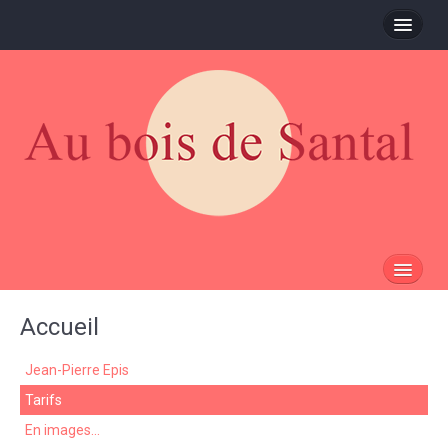
Contacts
Localisation
Facebook
Plan du site
Accueil
Accueil
Jean-Pierre
Jean-Pierre Epis
Tarifs
Tarifs
En images...
En images...