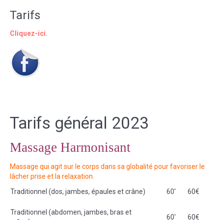
Nos massages
Tarifs
Massage Harmonisant
Cliquez-ici.
Massage Shiatsu
Massage Jambes Lourdes
Massage des mains
Massage des pieds
Qi Nei Zang
Tarifs général 2023
Lympho-Energie ®
Massage Harmonisant
Harmonisation corporelle & détente
Massage qui agit sur le corps dans sa globalité pour favoriser le
Qi gong du bâton
lâcher prise et la relaxation.
Atelier massage
Traditionnel (dos, jambes, épaules et crâne)
60'
60€
Atelier découverte
Traditionnel (abdomen, jambes, bras et
60'
60€