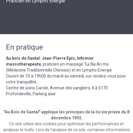
Praticien en Lympho Energie
En pratique
Au bois de Santal: Jean-Pierre Epis, Infirmier
massothérapeute
, praticien en massage Tui Na An mo
(Médecine Traditionnelle Chinoise) et en Lympho Energie.
Ouvert de 10 à 19h00 du mardi au samedi, sur rendez-vous pour
votre tranquillité.
Centre de soins Carole, Avenue des sangliers, 4 à 5170
Profondeville, Parking aisé.
"Au Bois de Santal" applique les principes de la loi vie privée du 8
décembre 1992.
Ce site utilise des cookies pour optimiser les performances et
Zone privé
analyser le trafic. Lors de l’analyse de ce site, certaines informations
Massage Namur (5100 Wépion) - Au Bois de Santal
/
Jean-