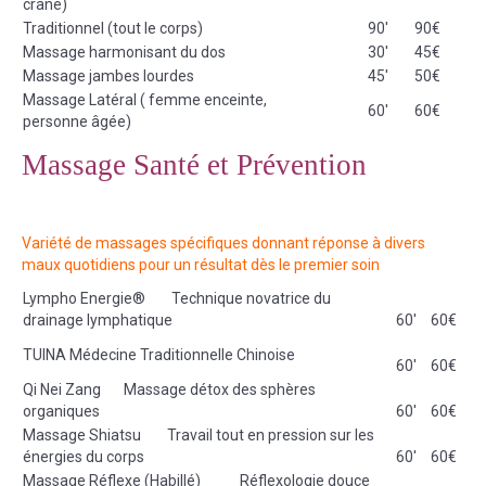
crâne)
Atelier Maison de repos
Traditionnel (tout le corps)
90'
90€
Massage harmonisant du dos
30'
45€
Autres
Massage jambes lourdes
45'
50€
Massage en entreprise
Massage Latéral ( femme enceinte,
60'
60€
personne âgée)
Massage assis
Massage Santé et Prévention
Bon Cadeau
Variété de massages spécifiques donnant réponse à divers
maux quotidiens pour un résultat dès le premier soin
Lympho Energie® Technique novatrice du
drainage lymphatique
60'
60€
TUINA Médecine Traditionnelle Chinoise
60'
60€
Qi Nei Zang Massage détox des sphères
organiques
60'
60€
Massage Shiatsu Travail tout en pression sur les
énergies du corps
60'
60€
Massage Réflexe (Habillé) Réflexologie douce